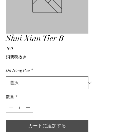
Shui Xian Tier B
価
￥0
格
消費税抜き
Da Hong Pao
*
数量
*
カートに追加する