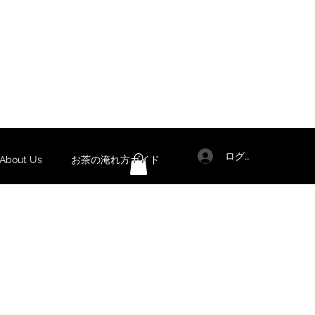
ログイン
out Us
お茶の淹れ方ガイド