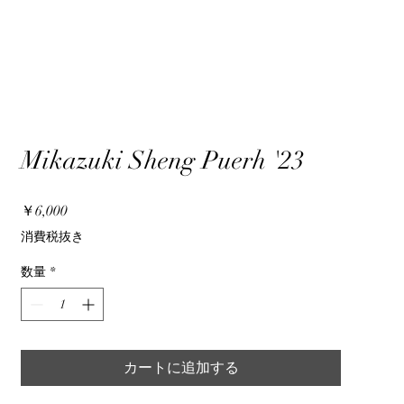
Mikazuki Sheng Puerh '23
価
￥6,000
格
消費税抜き
数量
*
カートに追加する