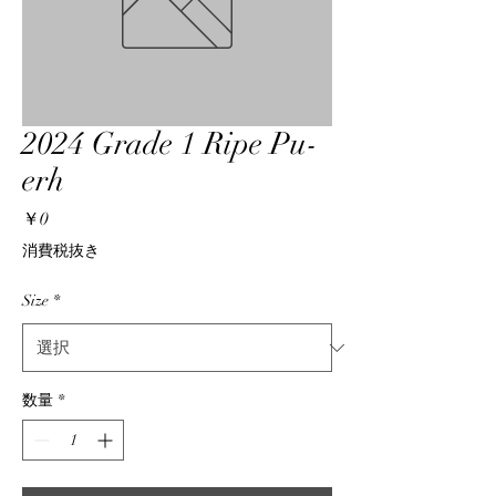
2024 Grade 1 Ripe Pu-
erh
価
￥0
格
消費税抜き
Size
*
数量
*