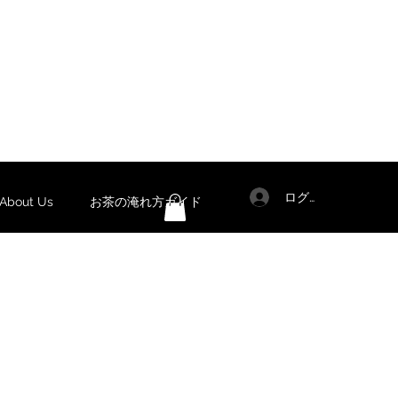
ログイン
out Us
お茶の淹れ方ガイド