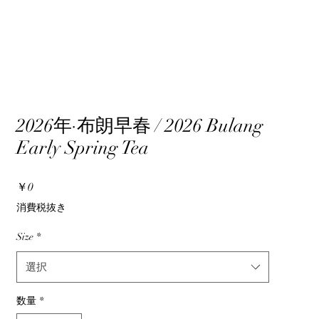
2026年·布朗早春 / 2026 Bulang
Early Spring Tea
価
￥0
格
消費税抜き
Size
*
選択
数量
*