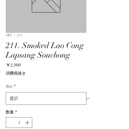
SKU： 211
211. Smoked Lao Cong
Lapsang Souchong
価
￥2,900
格
消費税抜き
Size
*
数量
*