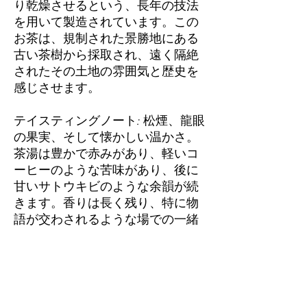
り乾燥させるという、長年の技法
を用いて製造されています。この
お茶は、規制された景勝地にある
古い茶樹から採取され、遠く隔絶
されたその土地の雰囲気と歴史を
感じさせます。
テイスティングノート:
松煙、龍眼
の果実、そして懐かしい温かさ。
茶湯は豊かで赤みがあり、軽いコ
ーヒーのような苦味があり、後に
甘いサトウキビのような余韻が続
きます。香りは長く残り、特に物
語が交わされるような場での一緒
に淹れる時間を楽しんでくださ
い。
Because currencies constantly 
fluctuate, we have locked in the 