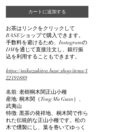
カートに追加する
お茶はリンクをクリックして
BASEショップで購入できます。
手数料を避けるため、Instagramの
DMを通じて直接注文し、銀行振
込を利用することもできます。
https://mikazukitea.base.shop/items/1
22191889
名前:
老樹桐木関正山小種
産地:
桐木関（Tong Mu Guan）、
武夷山
特徴:
黒茶の発祥地、桐木関で作ら
れた伝統的な正山小種です。松の
木で燻製にし、葉を巻いてゆっく