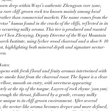
own deep within Wuyi’s authentic Zhengyan core zone,
 a rare cliff-grown rock tea known mainly among local
rather than commercial markets. The name comes from the
ctar” humus found in the cracks of the cliffs, reflected in its
y occurring milky aroma. This tier is produced and roasted
er Chen Zhenying, Deputy Director of the Wuyi Mountain
arch Institute, using lychee wood charcoal and a slow 8–10
st, highlighting both mineral depth and signature nectar-
ness.
Notes:
opens with fresh floral and fruity aromas intertwined with
ine-smoke hint from the charcoal roast. The liquor is a clear
ellow, smooth on entry, with sweetness appearing
ely at the tip of the tongue. Layers of rock rhyme (yan yun)
hrough the throat, followed by a gentle, creamy milky
e unique to its cliff-grown environment. After several
s, the nectar-like aroma becomes deeper and more defined,