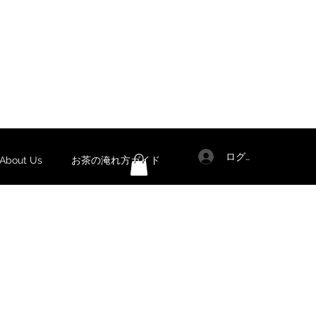
ログイン
out Us
お茶の淹れ方ガイド