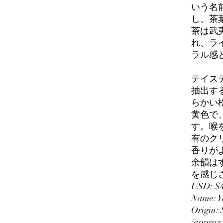
いう名
し、茶
茶は武
れ、ラ
ラル感
テイス
抽出す
らかい
黄色で
す。喉を
有のク
香りが
余韻は
を感じ
USD: $
Name: Ya
Origin:
(approx