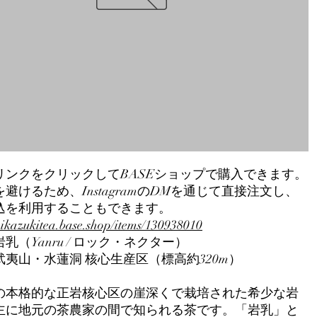
リンクをクリックしてBASEショップで購入できます。
避けるため、InstagramのDMを通じて直接注文し、
込を利用することもできます。
mikazukitea.base.shop/items/130938010
乳（Yanru / ロック・ネクター）
武夷山・水蓮洞 核心生産区（標高約320m）
の本格的な正岩核心区の崖深くで栽培された希少な岩
主に地元の茶農家の間で知られる茶です。「岩乳」と