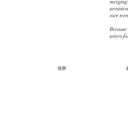
merging 
persiste
core terr
Because 
prices f
住所