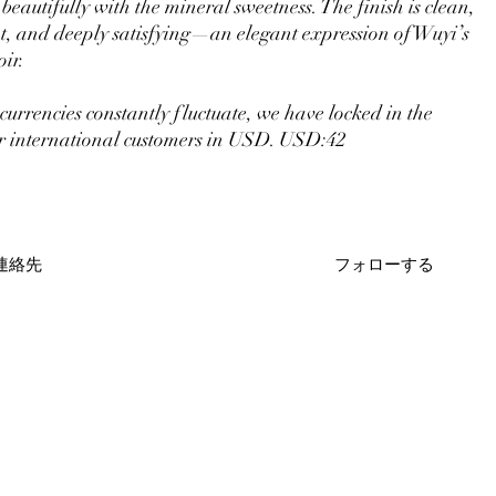
beautifully with the mineral sweetness. The finish is clean,
nt, and deeply satisfying—an elegant expression of Wuyi’s
oir.
currencies constantly fluctuate, we have locked in the
or international customers in USD. USD:42
連絡先
フォローする