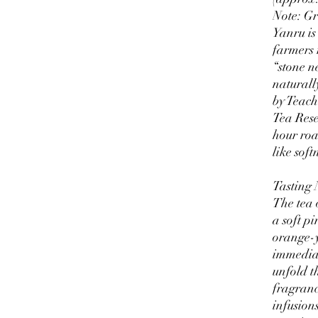
Note: Gr
Yanru is
farmers 
“stone ne
naturall
by Teach
Tea Rese
hour roa
like soft
Tasting 
The tea 
a soft p
orange-y
immediat
unfold t
fragranc
infusion