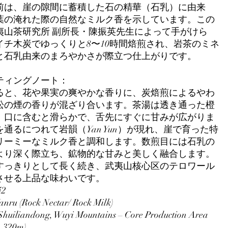
前は、崖の隙間に蓄積した石の精華（石乳）に由来
葉の淹れた際の自然なミルク香を示しています。この
夷山茶研究所 副所長・陳振英先生によって手がけら
イチ木炭でゆっくりと8〜10時間焙煎され、岩茶のミネ
と石乳由来のまろやかさが際立つ仕上がりです。
ティングノート：
ると、花や果実の爽やかな香りに、炭焙煎によるやわ
松の煙の香りが混ざり合います。茶湯は透き通った橙
、口に含むと滑らかで、舌先にすぐに甘みが広がりま
通るにつれて岩韻（Yan Yun）が現れ、崖で育った特
リーミーなミルク香と調和します。数煎目には石乳の
より深く際立ち、鉱物的な甘みと美しく融合します。
すっきりとして長く続き、武夷山核心区のテロワール
させる上品な味わいです。
42
nru (Rock Nectar/ Rock Milk)
 Shuiliandong, Wuyi Mountains – Core Production Area
. 320m)