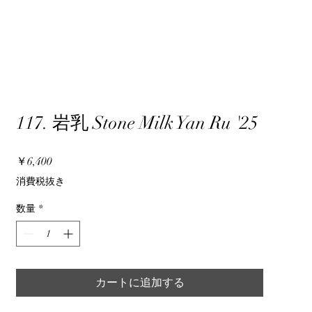
117. 岩乳 Stone Milk Yan Ru '25
価
￥6,400
格
消費税抜き
数量
*
カートに追加する