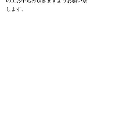
の上お申込み頂きますようお願い致
します。
カラー・イメージ等、なるべく実際
の商品に近い色・素材感を出すため
に、画像処理には最善を尽くしてお
りますが、撮影時の光やお客様のご
覧になる環境やモニターの色具合に
より実際の商品と若干異なる場合が
ございます。あらかじめご了承くだ
さいませ。
破損や紛失がご心配な場合は、弊社
にご連絡頂ければ、追加料金で保険
付き郵送を手配致します。
弊社より発送手続きが完了した商品
が、正当な理由なく、代引受取拒否