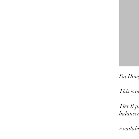
Da Hong
This is 
Tier B p
balance
Availabl