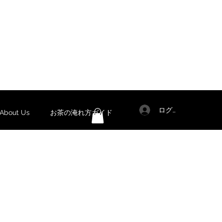
ログイン
out Us
お茶の淹れ方ガイド