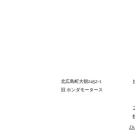
北広島町大朝2452-1
旧 ホンダモータース
©2022 by Mikazuki. Proudly created w
Do
Wix.com