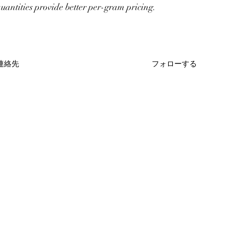
uantities provide better per-gram pricing.
連絡先
フォローする