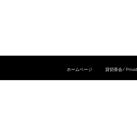
ホームページ
貸切茶会/ Private