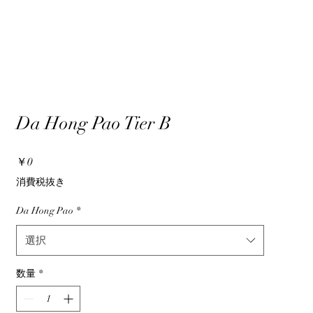
Da Hong Pao Tier B
価
￥0
格
消費税抜き
Da Hong Pao
*
選択
数量
*