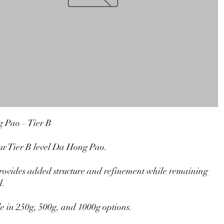
 Pao – Tier B
our Tier B level Da Hong Pao.
rovides added structure and refinement while remaining
d.
e in 250g, 500g, and 1000g options.