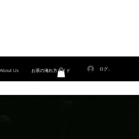
ログイン
out Us
お茶の淹れ方ガイド